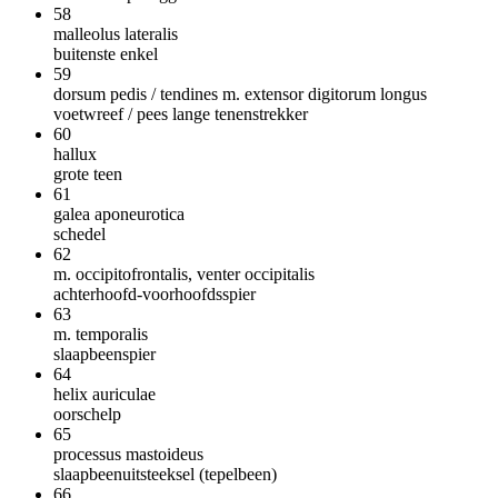
58
malleolus lateralis
buitenste enkel
59
dorsum pedis / tendines m. extensor digitorum longus
voetwreef / pees lange tenenstrekker
60
hallux
grote teen
61
galea aponeurotica
schedel
62
m. occipitofrontalis, venter occipitalis
achterhoofd-voorhoofdsspier
63
m. temporalis
slaapbeenspier
64
helix auriculae
oorschelp
65
processus mastoideus
slaapbeenuitsteeksel (tepelbeen)
66