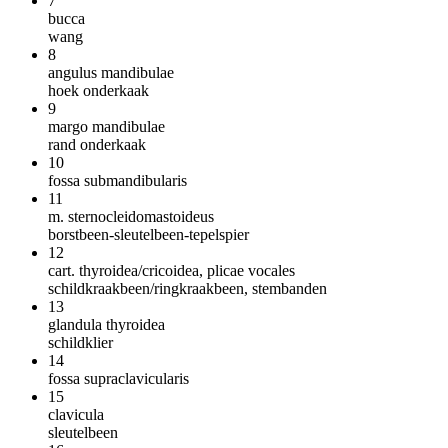
7
bucca
wang
8
angulus mandibulae
hoek onderkaak
9
margo mandibulae
rand onderkaak
10
fossa submandibularis
11
m. sternocleidomastoideus
borstbeen-sleutelbeen-tepelspier
12
cart. thyroidea/cricoidea, plicae vocales
schildkraakbeen/ringkraakbeen, stembanden
13
glandula thyroidea
schildklier
14
fossa supraclavicularis
15
clavicula
sleutelbeen