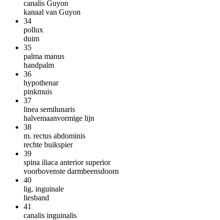
canalis Guyon
kanaal van Guyon
34
pollux
duim
35
palma manus
handpalm
36
hypothenar
pinkmuis
37
linea semilunaris
halvemaanvormige lijn
38
m. rectus abdominis
rechte buikspier
39
spina iliaca anterior superior
voorbovenste darmbeensdoorn
40
lig. inguinale
liesband
41
canalis inguinalis