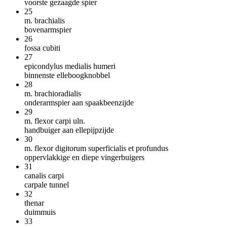
voorste gezaagde spier
25
m. brachialis
bovenarmspier
26
fossa cubiti
27
epicondylus medialis humeri
binnenste elleboogknobbel
28
m. brachioradialis
onderarmspier aan spaakbeenzijde
29
m. flexor carpi uln.
handbuiger aan ellepijpzijde
30
m. flexor digitorum superficialis et profundus
oppervlakkige en diepe vingerbuigers
31
canalis carpi
carpale tunnel
32
thenar
duimmuis
33