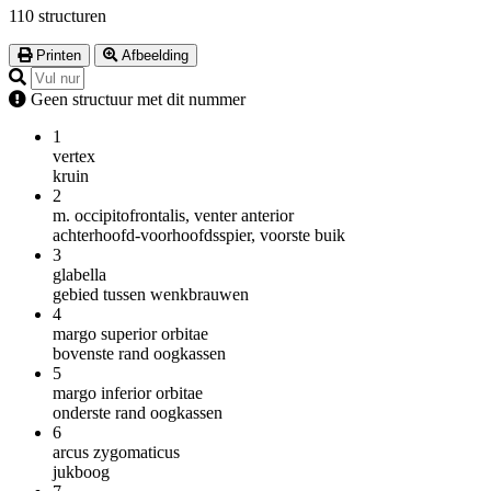
110 structuren
Printen
Afbeelding
Geen structuur met dit nummer
1
vertex
kruin
2
m. occipitofrontalis, venter anterior
achterhoofd-voorhoofdsspier, voorste buik
3
glabella
gebied tussen wenkbrauwen
4
margo superior orbitae
bovenste rand oogkassen
5
margo inferior orbitae
onderste rand oogkassen
6
arcus zygomaticus
jukboog