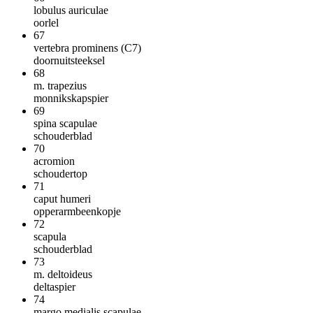
lobulus auriculae
oorlel
67
vertebra prominens (C7)
doornuitsteeksel
68
m. trapezius
monnikskapspier
69
spina scapulae
schouderblad
70
acromion
schoudertop
71
caput humeri
opperarmbeenkopje
72
scapula
schouderblad
73
m. deltoideus
deltaspier
74
margo medialis scapulae