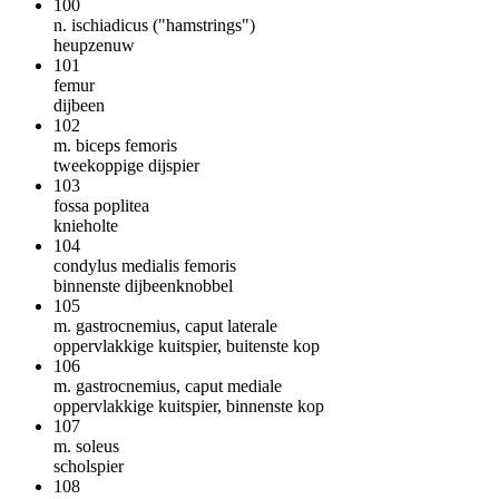
100
n. ischiadicus ("hamstrings")
heupzenuw
101
femur
dijbeen
102
m. biceps femoris
tweekoppige dijspier
103
fossa poplitea
knieholte
104
condylus medialis femoris
binnenste dijbeenknobbel
105
m. gastrocnemius, caput laterale
oppervlakkige kuitspier, buitenste kop
106
m. gastrocnemius, caput mediale
oppervlakkige kuitspier, binnenste kop
107
m. soleus
scholspier
108