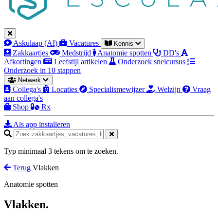
Askulaap (AI)
Vacatures
Kennis
Zakkaartjes
Medstrijd
Anatomie spotten
DD's
Afkortingen
Leefstijl artikelen
Onderzoek snelcursus
Onderzoek in 10 stappen
Netwerk
Collega's
Locaties
Specialismewijzer
Welzijn
Vraag
aan collega's
Shop
Rx
Als app installeren
Typ minimaal 3 tekens om te zoeken.
Terug
Vlakken
Anatomie spotten
Vlakken.