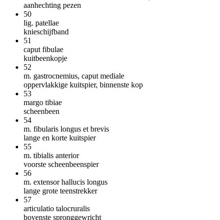
aanhechting pezen
50
lig. patellae
knieschijfband
51
caput fibulae
kuitbeenkopje
52
m. gastrocnemius, caput mediale
oppervlakkige kuitspier, binnenste kop
53
margo tibiae
scheenbeen
54
m. fibularis longus et brevis
lange en korte kuitspier
55
m. tibialis anterior
voorste scheenbeenspier
56
m. extensor hallucis longus
lange grote teenstrekker
57
articulatio talocruralis
bovenste spronggewricht