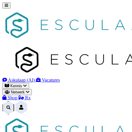
Naar
inhoud
Askulaap (AI)
Vacatures
Kennis
Netwerk
Shop
Rx