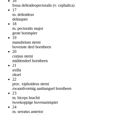
16
fossa deltoideopectoralis (v. cephalica)
17
m. deltoideus
deltaspier
18
m. pectoralis major
grote borstspier
19
manubrium sterni
bovenste deel borstbeen
20
corpus sterni
middendeel borstbeen
21
axilla
oksel
22
proc. xiphoideus sterni
zwaardvormig aanhangsel borstbeen
23
m. biceps brachii
tweekoppige bovenarmspier
24
m. serratus anterior