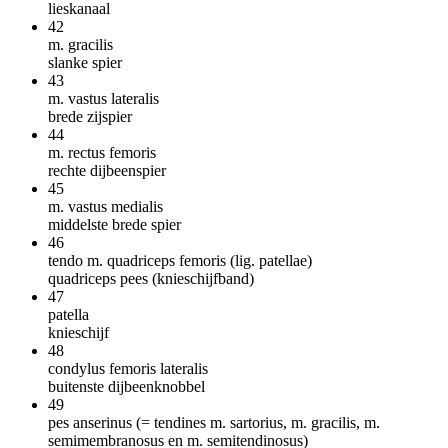
lieskanaal
42
m. gracilis
slanke spier
43
m. vastus lateralis
brede zijspier
44
m. rectus femoris
rechte dijbeenspier
45
m. vastus medialis
middelste brede spier
46
tendo m. quadriceps femoris (lig. patellae)
quadriceps pees (knieschijfband)
47
patella
knieschijf
48
condylus femoris lateralis
buitenste dijbeenknobbel
49
pes anserinus (= tendines m. sartorius, m. gracilis, m.
semimembranosus en m. semitendinosus)