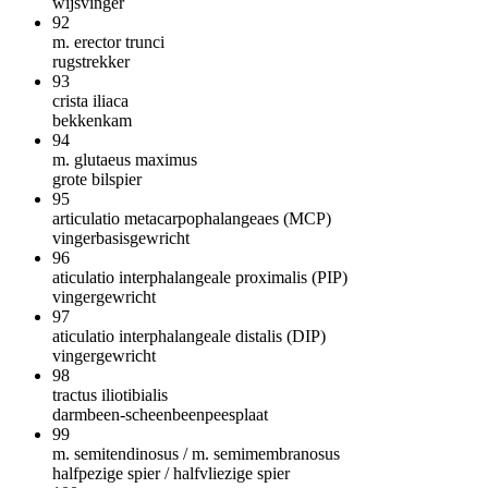
wijsvinger
92
m. erector trunci
rugstrekker
93
crista iliaca
bekkenkam
94
m. glutaeus maximus
grote bilspier
95
articulatio metacarpophalangeaes (MCP)
vingerbasisgewricht
96
aticulatio interphalangeale proximalis (PIP)
vingergewricht
97
aticulatio interphalangeale distalis (DIP)
vingergewricht
98
tractus iliotibialis
darmbeen-scheenbeenpeesplaat
99
m. semitendinosus / m. semimembranosus
halfpezige spier / halfvliezige spier