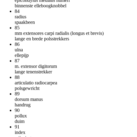
epicondylus medialis humeri
binnenste elleboogknobbel
84
radius
spaakbeen
85
mm extensores carpi radialis (longus et brevis)
lange en brede polsstrekkers
86
ulna
ellepijp
87
m. extensor digitorum
lange tenenstrekker
88
articulatio radiocarpea
polsgewricht
89
dorsum manus
handrug
90
pollux
duim
91
index