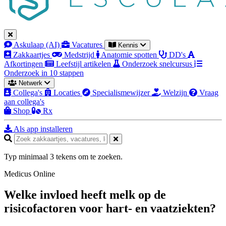
Askulaap (AI)
Vacatures
Kennis
Zakkaartjes
Medstrijd
Anatomie spotten
DD's
Afkortingen
Leefstijl artikelen
Onderzoek snelcursus
Onderzoek in 10 stappen
Netwerk
Collega's
Locaties
Specialismewijzer
Welzijn
Vraag
aan collega's
Shop
Rx
Als app installeren
Typ minimaal 3 tekens om te zoeken.
Medicus Online
Welke invloed heeft melk op de
risicofactoren voor hart- en vaatziekten?