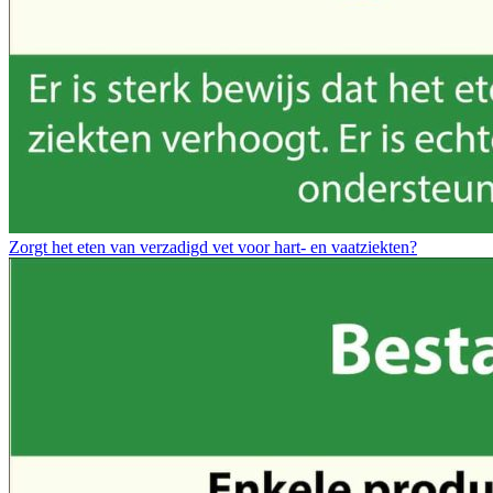
Zorgt het eten van verzadigd vet voor hart- en vaatziekten?