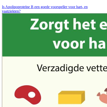
Is Apolipoproteïne B een goede voorspeller voor hart- en
vaatziekten?