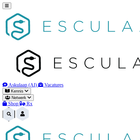
Naar
inhoud
Askulaap (AI)
Vacatures
Kennis
Netwerk
Shop
Rx