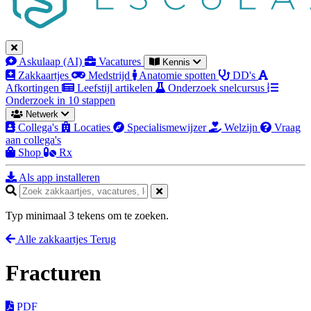
Askulaap (AI)
Vacatures
Kennis
Zakkaartjes
Medstrijd
Anatomie spotten
DD's
Afkortingen
Leefstijl artikelen
Onderzoek snelcursus
Onderzoek in 10 stappen
Netwerk
Collega's
Locaties
Specialismewijzer
Welzijn
Vraag
aan collega's
Shop
Rx
Als app installeren
Typ minimaal 3 tekens om te zoeken.
Alle zakkaartjes
Terug
Fracturen
PDF