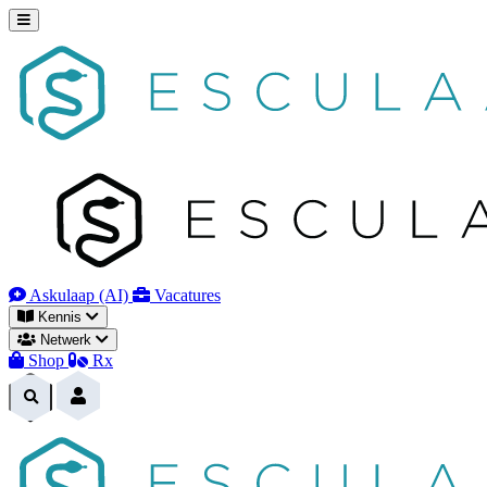
Naar
inhoud
Askulaap (AI)
Vacatures
Kennis
Netwerk
Shop
Rx